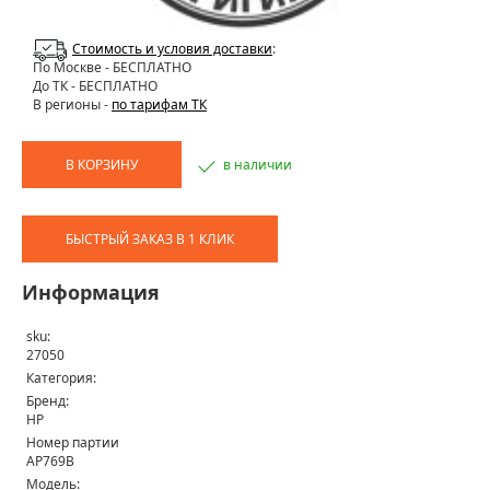
Стоимость и условия доставки
:
По Москве
- БЕСПЛАТНО
До ТК - БЕСПЛАТНО
В регионы -
по тарифам ТК
В КОРЗИНУ
в наличии
БЫСТРЫЙ ЗАКАЗ В 1 КЛИК
Информация
sku:
27050
Категория:
Бренд:
HP
Номер партии
AP769B
Модель: