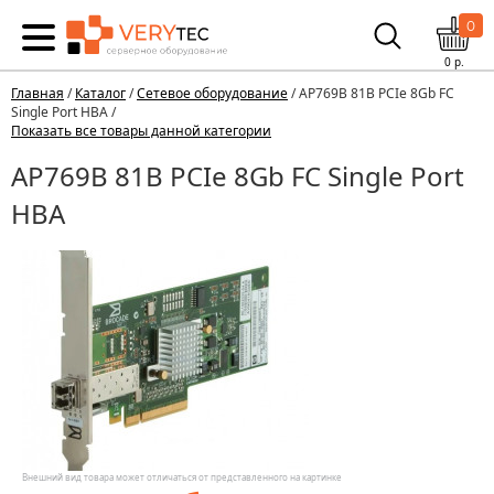
0
0
р.
Главная
/
Каталог
/
Сетевое оборудование
/ AP769B 81B PCIe 8Gb FC
Single Port HBA /
Показать все товары данной категории
AP769B 81B PCIe 8Gb FC Single Port
HBA
Внешний вид товара может отличаться от представленного на картинке