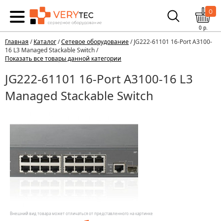
0
0
р.
Главная
/
Каталог
/
Сетевое оборудование
/ JG222-61101 16-Port A3100-
16 L3 Managed Stackable Switch /
Показать все товары данной категории
JG222-61101 16-Port A3100-16 L3
Managed Stackable Switch
Внешний вид товара может отличаться от представленного на картинке