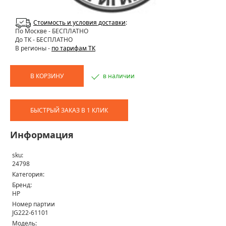
Стоимость и условия доставки
:
По Москве
- БЕСПЛАТНО
До ТК - БЕСПЛАТНО
В регионы -
по тарифам ТК
В КОРЗИНУ
в наличии
БЫСТРЫЙ ЗАКАЗ В 1 КЛИК
Информация
sku:
24798
Категория:
Бренд:
HP
Номер партии
JG222-61101
Модель: