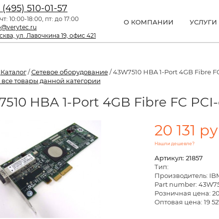
 (495) 510-01-57
чт: 10:00-18:00, пт: до 17:00
О КОМПАНИИ
УСЛУГИ
o@verytec.ru
ква, ул. Лавочкина 19, офис 421
/
Каталог
/
Сетевое оборудование
/ 43W7510 HBA 1-Port 4GB Fibre FC
 все товары данной категории
510 HBA 1-Port 4GB Fibre FC PCI-
20 131 ру
Нашли дешевле?
Артикул: 21857
Тип:
Производитель: IB
Part number: 43W7
Розничная цена:
20
Оптовая цена: 19 52