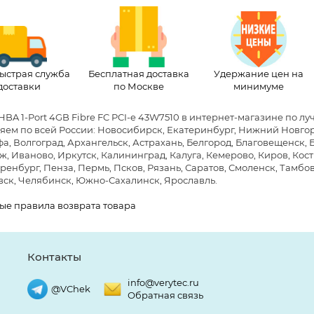
ыстрая служба
Бесплатная доставка
Удержание цен на
доставки
по Москве
минимуме
HBA 1-Port 4GB Fibre FC PCI-e 43W7510 в интернет-магазине по л
яем по всей России: Новосибирск, Екатеринбург, Нижний Новгоро
фа, Волгоград, Архангельск, Астрахань, Белгород, Благовещенск,
, Иваново, Иркутск, Калининград, Калуга, Кемерово, Киров, Кост
ренбург, Пенза, Пермь, Псков, Рязань, Саратов, Смоленск, Тамбов,
ск, Челябинск, Южно-Сахалинск, Ярославль.
ые правила возврата товара
Контакты
info@verytec.ru
@VChek
Обратная связь