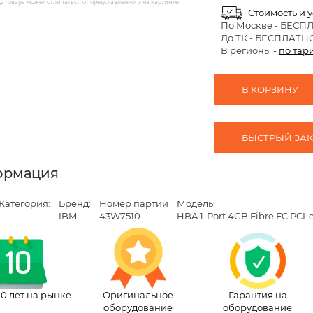
 товара может отличаться от представленного на картинке
Стоимость и 
По Москве
- БЕСП
До ТК - БЕСПЛАТН
В регионы -
по тар
В КОРЗИНУ
БЫСТРЫЙ ЗАКА
ормация
Категория:
Бренд:
Номер партии
Модель:
IBM
43W7510
HBA 1-Port 4GB Fibre FC PCI-
10 лет на рынке
Оригинальное
Гарантия на
оборудование
оборудование