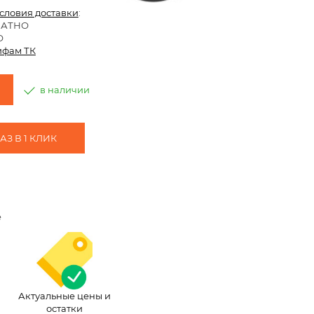
условия доставки
:
ЛАТНО
О
ифам ТК
в наличии
З В 1 КЛИК
e
Актуальные цены и
остатки