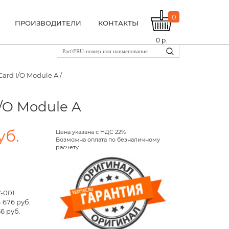
0
ПРОИЗВОДИТЕЛИ
КОНТАКТЫ
0
р.
Card I/O Module A /
I/O Module A
уб.
Цена указана с НДС 22%
Возможна оплата по безналичному
расчету
7-001
 676 руб.
6 руб.