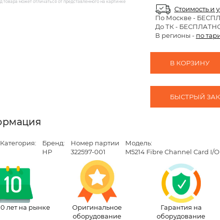
 товара может отличаться от представленного на картинке
Стоимость и 
По Москве
- БЕСП
До ТК - БЕСПЛАТН
В регионы -
по тар
В КОРЗИНУ
БЫСТРЫЙ ЗАКА
ормация
Категория:
Бренд:
Номер партии
Модель:
HP
322597-001
M5214 Fibre Channel Card I/
10 лет на рынке
Оригинальное
Гарантия на
оборудование
оборудование