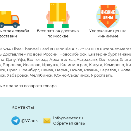
ыстрая служба
Бесплатная доставка
Удержание цен на
доставки
по Москве
минимуме
M5214 Fibre Channel Card I/O Module A 322597-001 в интернет-маг
Мы доставляем по всей России: Новосибирск, Екатеринбург, Нижни
на-Дону, Уфа, Волгоград, Архангельск, Астрахань, Белгород, Бла
, Воронеж, Иваново, Иркутск, Калининград, Калуга, Кемерово, Ки
к, Орел, Оренбург, Пенза, Пермь, Псков, Рязань, Саратов, Смолен
ск, Хабаровск, Челябинск, Южно-Сахалинск, Ярославль.
ые правила возврата товара
Контакты
info@verytec.ru
@VChek
Обратная связь