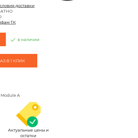
условия доставки
:
ЛАТНО
О
ифам ТК
в наличии
З В 1 КЛИК
O Module A
Актуальные цены и
остатки