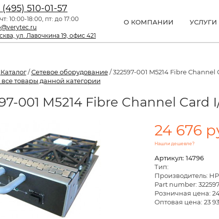
 (495) 510-01-57
чт: 10:00-18:00, пт: до 17:00
О КОМПАНИИ
УСЛУГИ
o@verytec.ru
ква, ул. Лавочкина 19, офис 421
/
Каталог
/
Сетевое оборудование
/ 322597-001 M5214 Fibre Channel 
 все товары данной категории
97-001 M5214 Fibre Channel Card 
24 676 р
Нашли дешевле?
Артикул: 14796
Тип:
Производитель: HP
Part number: 32259
Розничная цена:
24
Оптовая цена: 23 93