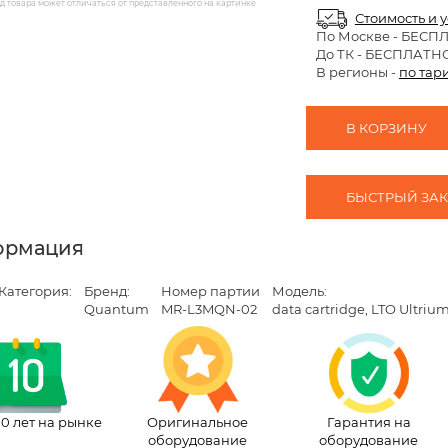
 товара может отличаться от представленного на картинке
Стоимость и 
По Москве
- БЕСП
До ТК - БЕСПЛАТН
В регионы -
по тар
В КОРЗИНУ
БЫСТРЫЙ ЗАКА
ормация
Категория:
Бренд:
Номер партии
Модель:
Quantum
MR-L3MQN-02
data cartridge, LTO Ultri
10 лет на рынке
Оригинальное
Гарантия на
оборудование
оборудование