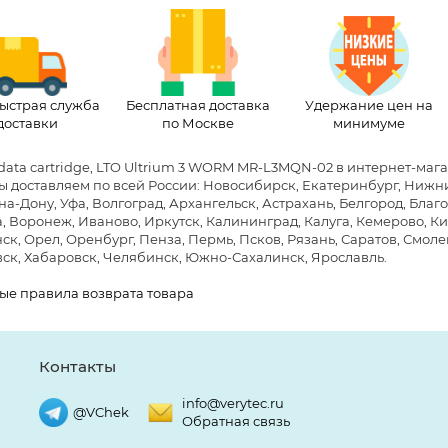
ыстрая служба
Бесплатная доставка
Удержание цен на
доставки
по Москве
минимуме
data cartridge, LTO Ultrium 3 WORM MR-L3MQN-02 в интернет-маг
Мы доставляем по всей России: Новосибирск, Екатеринбург, Нижни
на-Дону, Уфа, Волгоград, Архангельск, Астрахань, Белгород, Бла
, Воронеж, Иваново, Иркутск, Калининград, Калуга, Кемерово, Ки
к, Орел, Оренбург, Пенза, Пермь, Псков, Рязань, Саратов, Смолен
ск, Хабаровск, Челябинск, Южно-Сахалинск, Ярославль.
ые правила возврата товара
Контакты
info@verytec.ru
@VChek
Обратная связь