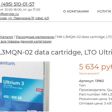
 (495) 510-01-57
чт: 10:00-18:00, пт: до 17:00
О КОМПАНИИ
УСЛУГИ
o@verytec.ru
ква, ул. Лавочкина 19, офис 421
/
Каталог
/
Расходные материалы
/ MR-L3MQN-02 data cartridge, LT
 все товары данной категории
3MQN-02 data cartridge, LTO Ul
5 634 ру
Нашли дешевле?
Артикул: 13962
Тип:
Производитель: Q
Part number: MR-L
Розничная цена:
5 
Оптовая цена: 5 49