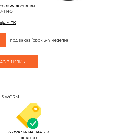
условия доставки
:
ЛАТНО
О
ифам ТК
под заказ (срок 3-4 недели)
З В 1 КЛИК
um 3 WORM
Актуальные цены и
остатки