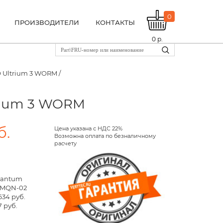
0
ПРОИЗВОДИТЕЛИ
КОНТАКТЫ
0
р.
O Ultrium 3 WORM /
trium 3 WORM
б.
Цена указана с НДС 22%
Возможна оплата по безналичному
расчету
uantum
3MQN-02
634 руб.
7 руб.