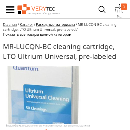
0
0
р.
Главная
/
Каталог
/
Расходные материалы
/ MR-LUCQN-BC cleaning
cartridge, LTO Ultrium Universal, pre-labeled /
Показать все товары данной категории
MR-LUCQN-BC cleaning cartridge,
LTO Ultrium Universal, pre-labeled
Внешний вид товара может отличаться от представленного на картинке